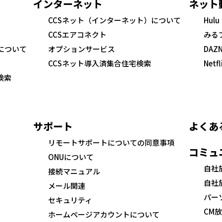
インターネット
ネット
CCSネット（インターネット）について
Hulu
CCSエアコネクト
みる
について
オプションサービス
DAZ
CCSネット導入済集合住宅検索
Netfl
検索
サポート
よくあ
リモートサポートについての同意事項
コミュ
ONUについて
自社
接続マニュアル
自社
メール関連
パー
セキュリティ
CM
ホームページアカウントについて