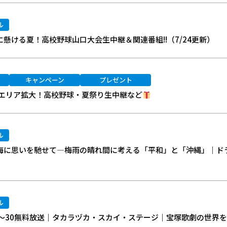
ル
に懸ける夏！高校野球山口大会生中継＆関連番組!!（7/24更新）
キャンペーン
プレゼント
10Gエリア拡大！高校野球・夏祭り生中継など
ル
い海に思いを馳せて―梅雨の晴れ間に考える「平和」と「沖縄」｜ド
ル
26～30無料放送｜タカラヅカ・スカイ・ステージ｜宝塚歌劇の世界