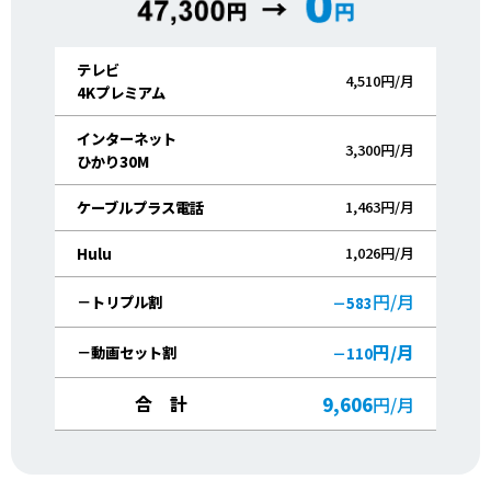
テレビ
4,510円/月
4Kプレミアム
インターネット
3,300円/月
ひかり30M
1,463円/月
ケーブルプラス電話
1,026円/月
Hulu
円/月
－トリプル割
－583
円/月
－動画セット割
－110
合 計
9,606
円/月