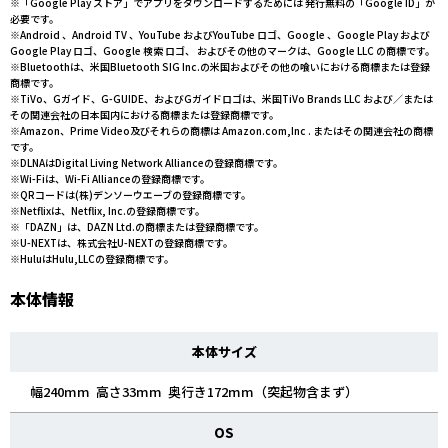
※「Google Play ストア」でアプリをダウンロードするためには 発行無料の「Google ID」が
必要です。
※Android 、Android TV 、YouTube およびYouTube ロゴ、Google 、Google Play および
Google Play ロゴ、Google 検索 ロゴ、 およびその他のマークは、Google LLC の商標です。
※Bluetoothは、米国Bluetooth SIG Inc.の米国およびその他の喰いにおける商標または登録
商標です。
※TiVo、Gガイド、G-GUIDE、およびGガイドロゴは、米国TiVo Brands LLC および／または
その関連会社の日本国内における商標または登録商標です。
※Amazon、Prime Video及びそれらの商標は Amazon.com,Inc . またはその関連会社の商標
です。
※DLNAはDigital Living Network Allianceの登録商標です。
※Wi-Fiは、Wi-Fi Allianceの登録商標です。
※QRコードは(株)デンソーウエーブの登録商標です。
※Netflixは、Netflix, Inc.の登録商標です。
※「DAZN」は、DAZN Ltd.の商標または登録商標です。
※U-NEXTは、株式会社U-NEXTの登録商標です。
※HuluはHulu,LLCの登録商標です。
本体情報
本体サイズ
幅240mm 高さ33mm 奥行き172mm（突起物含まず）
OS