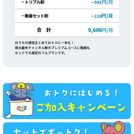
円/月
－トリプル割
－583
円/月
－動画セット割
－110
合 計
9,606
円/月
おうちの通信まとめておトクに一本化！
県内最多チャンネル数のプレミアムコースに動画も
セットで大満足のフルプランです。