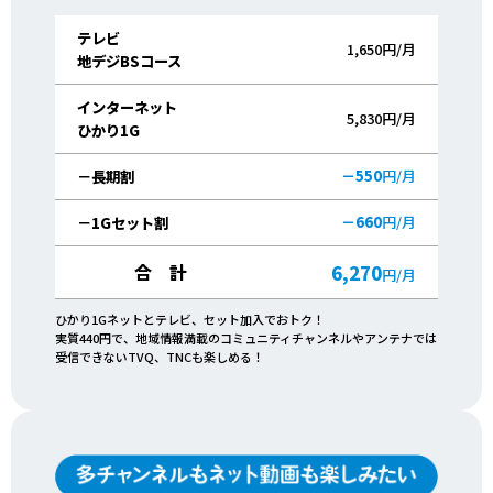
テレビ
1,650円/月
地デジBSコース
インターネット
5,830円/月
ひかり1G
－550
円/月
－長期割
－660
円/月
－1Gセット割
合 計
6,270
円/月
ひかり1Gネットとテレビ、セット加入でおトク！
実質440円で、地域情報満載のコミュニティチャンネルやアンテナでは
受信できないTVQ、TNCも楽しめる！