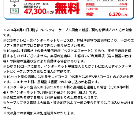
※2026年8月31日(月)までにシティーケーブル周南で新規ご契約を締結された方が対象
です。
※CCSのテレビ・光インターネットサービスは、幹線や建物の設備等により、一部のエ
リア・集合住宅ではご提供できない場合がございます。
※1Gbpsは技術規格上の最大通信速度（ベストエフォート）であり、実使用速度を保
証するものではございません。実際の速度は、 お客様のご利用環境（端末機器の仕様
等）や回線の混雑状況により変動する場合があります。
※ひかり1Gコースに限り、インターネット単独加入またはテレビ加入せずインターネ
ットとケーブルプラス電話ご加入が可能です。
※1Gセット割の適用には対象テレビコース（4Kまたは地デジBSコース）の加入が必要
です。※1Gセット割、長期割は書面でのお申し込みが必要です。
※インターネット定価5,830円に1Gセット割と長期割を適用した場合（1,210円の割
引）のインターネットの月額利用料金が4,620円（税込）です。
※追加工事を希望する場合は別途見積もりの上有償となります。
※ケーブルプラス電話は大津島・須金地区および一部の集合住宅ではご加入いただけま
せん。
※大津島での新規加入は別途船賃がかかります。