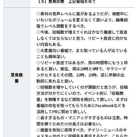
【３】意見交換
上記番組を見て
◇素材の音声レベルに差があるようだが、視聴中に
いちいちボリュームを変えなくて良いよう、編集段
階でレベル調整をするべき。
◇今後、投稿数が増えてくればかなり厳選して放送
しなくてはならないと思う。リピート放送に向かな
い内容もある。
◇大変面白い番組で、また知っている人が出ている
ことも興味深い。
◇リピート放送ではあるが、夜の時間帯にもう１枠
あると良い。現在、夜は20時と0時で、サラリーマ
意見概
ンからするとその間、22時、23時、逆に早朝の出
要
勤前に見れると良い。
◇投稿数を増やしていくのが課題だと思うが、投稿
方法が分かりにくいので、イベント的に「投稿教
室」を開催するなど周知を検討して欲しい。まずは
番組の存在を知ってもらうためにFacebookなどを
活用してPRに努めて欲しい。
◇長すぎるもの・マニアックすぎるものは注意。時
間を稼ぐためだけの長さは必要ない。
◇画面を有効に使用すべき。デイリーニュースのキ
ャスター台の上に投稿先を表示するなど、こちらか