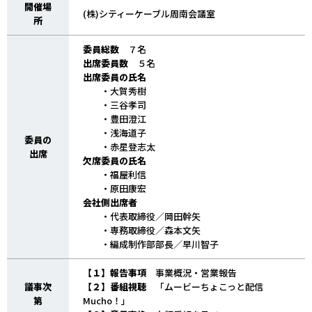
開催場
(株)シティーケーブル周南会議室
所
委員総数
７名
出席委員数
５名
出席委員の氏名
・大賀秀樹
・三谷孝司
・豊田澄江
・浅海道子
委員の
・赤星登志太
出席
欠席委員の氏名
・福屋利信
・原田康宏
会社側出席者
・代表取締役／岡田幹矢
・専務取締役／森本文矢
・編成制作部部長／早川智子
【１】報告事項
事業概況・営業報告
議事次
【２】番組視聴
「ムービーちょこっと配信
第
Mucho！」