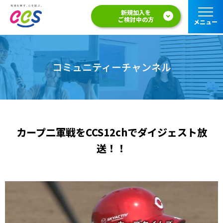
新規加入を
ご検討中の方
メニュー
コミュニティーチャンネル
カープ二軍戦をCCS12chでダイジェスト放
送！！