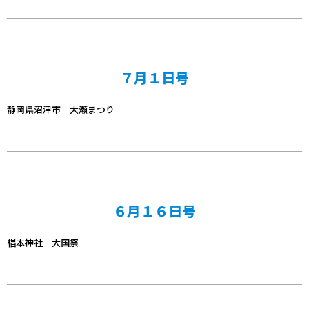
７月１日号
静岡県沼津市 大瀬まつり
６月１６日号
椙本神社 大国祭