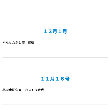
１２月１号
やなせたかし展 前編
１１月１６号
林忠彦記念室 カストリ時代