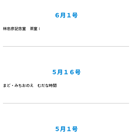
６月１号
林忠彦記念室 茶室Ⅰ
５月１６号
まど・みちおのえ むだな時間
５月１号