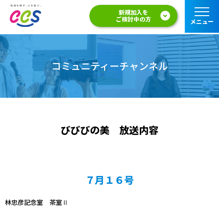
新規加入を
ご検討中の方
メニュー
コミュニティーチャンネル
びびびの美 放送内容
７月１６号
林忠彦記念室 茶室Ⅱ