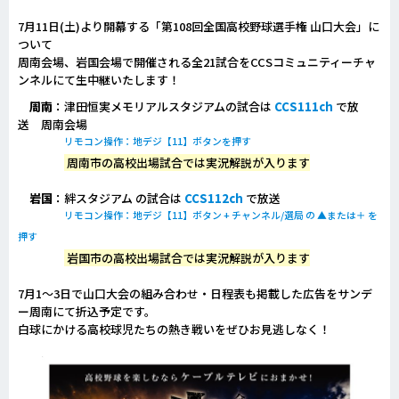
7月11日(土)より開幕する「第108回全国高校野球選手権 山口大会」に
ついて
周南会場、岩国会場で開催される全21試合をCCSコミュニティーチャ
ンネルにて生中継いたします！
周南
：津田恒実メモリアルスタジアムの試合は
CCS111ch
で放
送 周南会場
リモコン操作：地デジ【11】ボタンを押す
周南市の高校出場試合では実況解説が入ります
岩国
：絆スタジアム の試合は
CCS112ch
で放送
リモコン操作：地デジ【11】ボタン + チャンネル/選局 の ▲または＋ を
押す
岩国市の高校出場試合では実況解説が入ります
7月1～3日で山口大会の組み合わせ・日程表も掲載した広告をサンデ
ー周南にて折込予定です。
白球にかける高校球児たちの熱き戦いをぜひお見逃しなく！