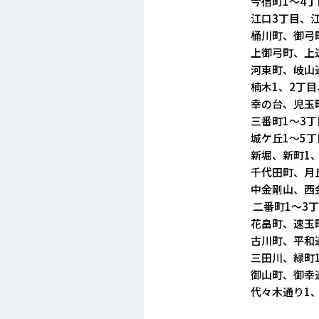
今宿町1～4丁目
江口3丁目、江の
桶川町、御弓町
上御弓町、上遠石
河東町、岐山通り
楠木1、2丁目、
幸の台、児玉町1
三番町1～3丁目
城ケ丘1～5丁目
新堀、新町1、2
千代田町、月丘町
中金剛山、西金剛
二番町1～3丁目
花畠町、速玉町、
古川町、平和通り
三田川、緑町1～
御山町、御幸通り
代々木通り1、2