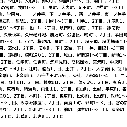
、今住町、入船町、卯の手、梅園町1～3丁目、浦山1、2丁目
宮町、戎町1～3丁目、扇町、大内町、岡田町、沖見町1～3丁目
、学園台、上一ノ井手、下一ノ井手、、西一ノ井手、東一ノ井手
町、花陽1、2丁目、川崎1～3丁目、川手1、2丁目、川端町1、
1～3丁目、北山1、2丁目、岐南町、銀座1、2丁目、銀南街
久米秋本、久米老郷地、慶万町、公園区、糀町1、2丁目、孝田
～3丁目、小野、権現町、栄町1、2丁目、桜ヶ迫、桜馬場通り1
、清水1、2丁目、清水町、下上清海、下上土井、周陽1～3丁目
、鐘楼町、昭和通り1、2丁目、城山、新宿通1～6丁目、新地1～
丁目、住崎町、住吉町、瀬戸見町、高尾団地、築港町、中央町
1～4丁目、辻町、遠石1丁目、土井1、2丁目、大字徳山、徳山
山、東金剛山、西千代田町､西辻、東辻、西松原1～4丁目、二
、野上町1、2丁目、橋本町1、2丁目、蓮ヶ浴1、2丁目、初音町
原宿町、晴海町、東北山1、2丁目、東山町、土越、平原町、福
1、2丁目、本町1、2丁目、舞車町、松の前、松保町、政所1～
3丁目、みなみ銀座1、2丁目、南浦山町、都町1～3丁目、宮の前
1、2丁目、毛利町1～3丁目、柳町、弥生町1～3丁目、有楽町
丁目、若草町、若宮町1、2丁目