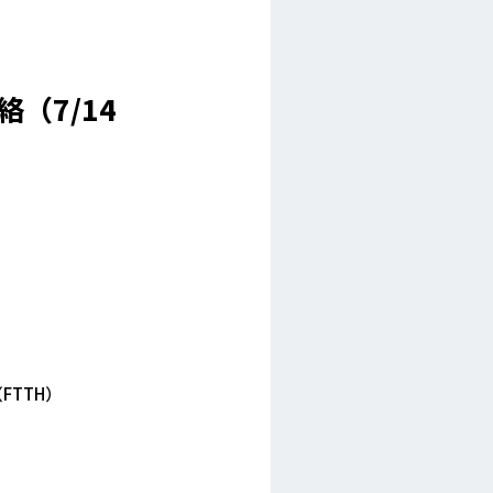
（7/14
TTH）