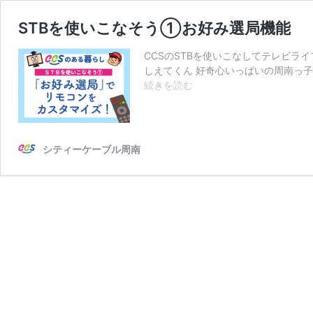
STBを使いこなそう①お好み選局機能
CCSのSTBを使いこなしてテレビラ
しえてくん 好奇心いっぱいの周南っ子
STB
続きを読む
を
使
い
こ
シティーケーブル周南
な
そ
う
①
お
好
み
選
局
機
能